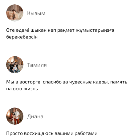
Кызым
Өте әдемі шыкан көп рақмет жұмыстарыңзға
берекеберсін
Тамиля
Мы в восторге, спасибо за чудесные кадры, память
на всю жизнь
Диана
Просто восхищаюсь вашими работами